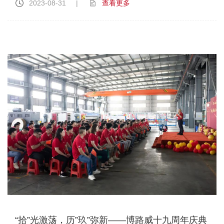
2023-08-31
|
查看更多
“拾”光激荡，历”玖”弥新——博路威十九周年庆典