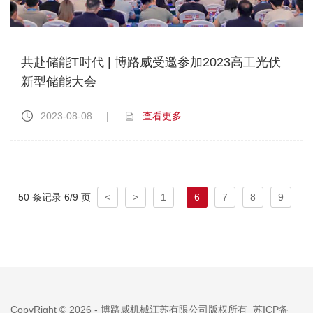
共赴储能T时代 | 博路威受邀参加2023高工光伏
新型储能大会
2023-08-08
|
查看更多
50 条记录 6/9 页
<
>
1
6
7
8
9
CopyRight © 2026 - 博路威机械江苏有限公司版权所有
苏ICP备