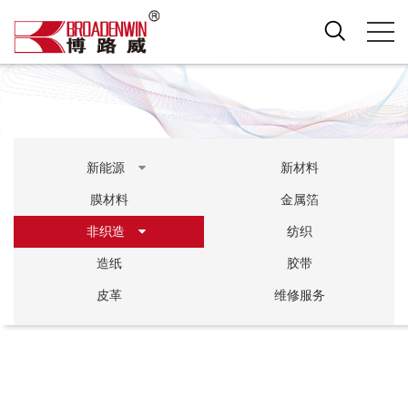
新能源
新材料
膜材料
金属箔
非织造
纺织
造纸
胶带
皮革
维修服务